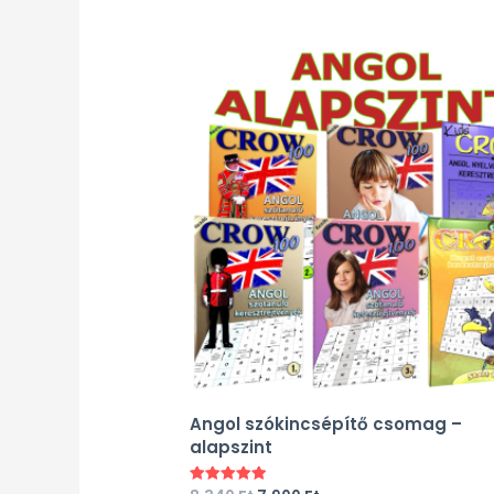
Angol szókincsépítő csomag –
alapszint
Értékelés: