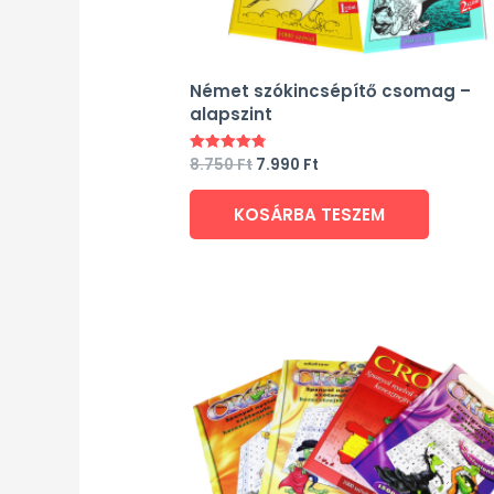
Német szókincsépítő csomag –
alapszint
8.750
Ft
7.990
Ft
Értékelés:
4.80
/ 5
KOSÁRBA TESZEM