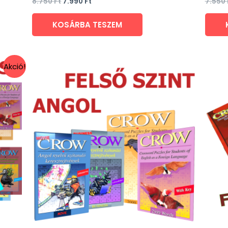
8.750
Ft
7.990
Ft
7.550
5.00
5.00
/ 5
/ 5
KOSÁRBA TESZEM
Akció!