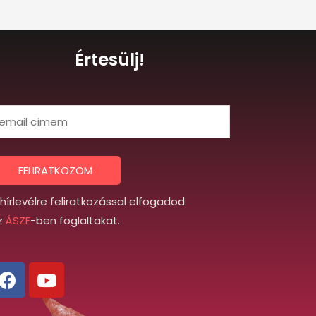
Értesülj!
m
FELIRATKOZOM
 hírlevélre feliratkozással elfogadod
z
ÁSZF
-ben foglaltakat.