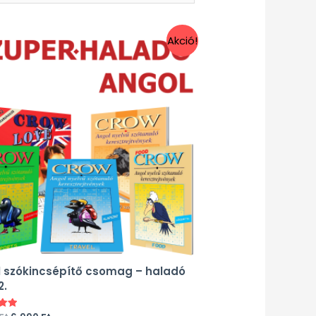
Akció!
 szókincsépítő csomag – haladó
2.
és: