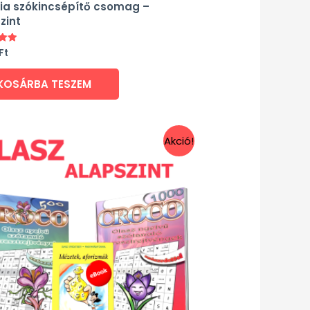
ia szókincsépítő csomag –
zint
Ft
és:
KOSÁRBA TESZEM
Akció!