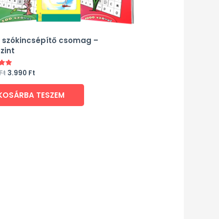
 szókincsépítő csomag –
zint
Ft
3.990
Ft
és:
KOSÁRBA TESZEM