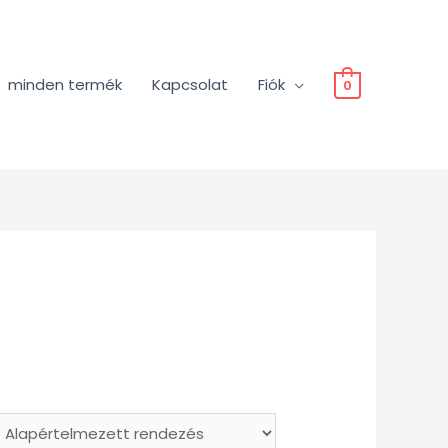
minden termék
Kapcsolat
Fiók
0