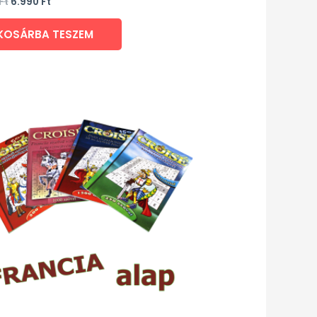
Ft
6.990
Ft
KOSÁRBA TESZEM