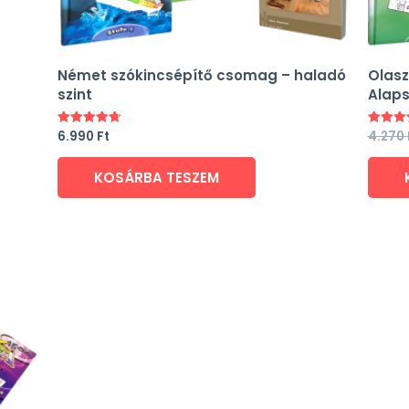
Német szókincsépítő csomag – haladó
Olasz
szint
Alaps
6.990
Ft
4.270
Értékelés:
Értékel
4.75
5.00
/ 5
/ 5
KOSÁRBA TESZEM