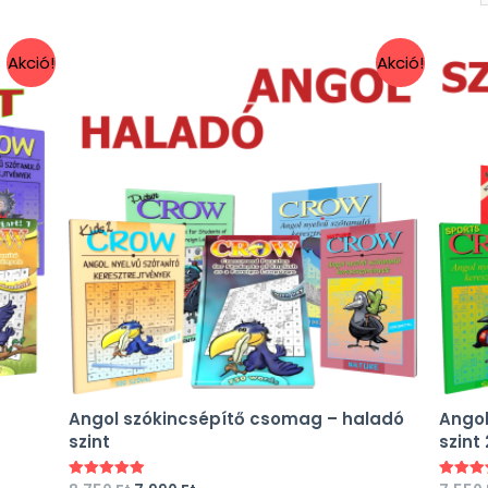
Akció!
Akció!
Angol szókincsépítő csomag – haladó
Angol
szint
szint 
Értékelés:
Értékel