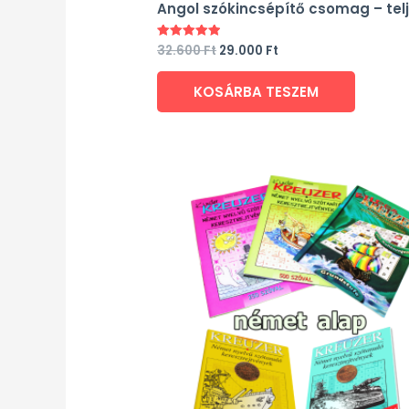
Angol szókincsépítő csomag – tel
32.600
Ft
29.000
Ft
Értékelés:
5.00
/ 5
KOSÁRBA TESZEM