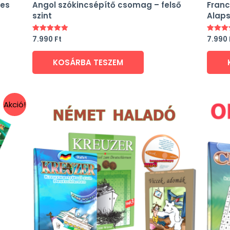
jes
Angol szókincsépítő csomag – felső
Franc
szint
Alaps
7.990
Ft
7.990
Értékelés:
Értékel
5.00
5.00
/ 5
/ 5
KOSÁRBA TESZEM
Akció!