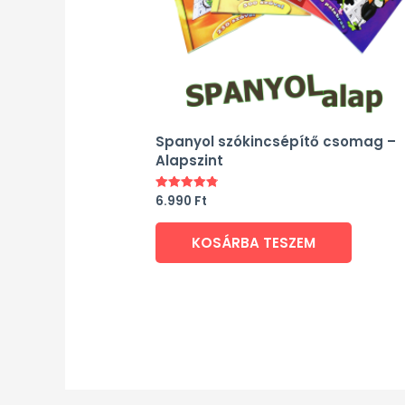
Spanyol szókincsépítő csomag –
Alapszint
6.990
Ft
Értékelés:
4.80
/ 5
KOSÁRBA TESZEM