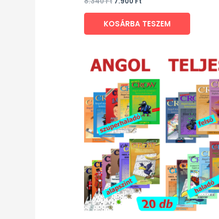
8.340
Ft
7.900
Ft
5.00
/ 5
KOSÁRBA TESZEM