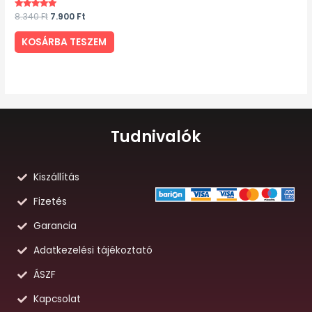
Értékelés:
8.340
Ft
7.900
Ft
5.00
/ 5
KOSÁRBA TESZEM
Tudnivalók
Kiszállítás
Fizetés
Garancia
Adatkezelési tájékoztató
ÁSZF
Kapcsolat