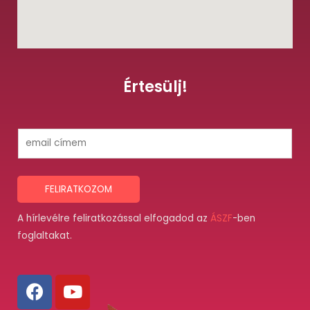
Értesülj!
E
m
a
i
FELIRATKOZOM
l
A hírlevélre feliratkozással elfogadod az
ÁSZF
-ben
*
foglaltakat.