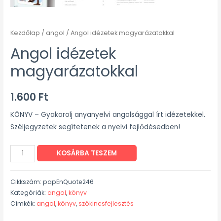
Kezdőlap
/
angol
/ Angol idézetek magyarázatokkal
Angol idézetek
magyarázatokkal
1.600
Ft
KÖNYV – Gyakorolj anyanyelvi angolsággal írt idézetekkel.
Széljegyzetek segítetenek a nyelvi fejlődésedben!
KOSÁRBA TESZEM
Cikkszám:
papEnQuote246
Kategóriák:
angol
,
könyv
Címkék:
angol
,
könyv
,
szókincsfejlesztés