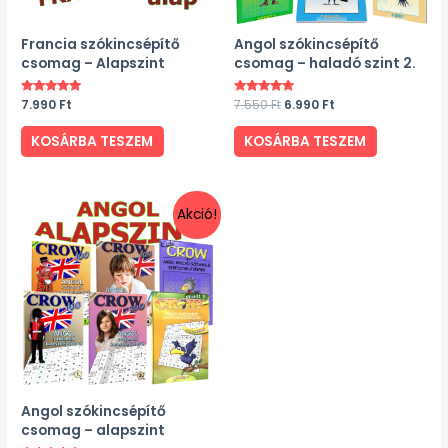
Francia szókincsépítő
Angol szókincsépítő
csomag – Alapszint
csomag – haladó szint 2.
Értékelés:
7.990
Ft
Értékelés:
7.550
Ft
6.990
Ft
5.00
5.00
/ 5
/ 5
KOSÁRBA TESZEM
KOSÁRBA TESZEM
Akció!
Angol szókincsépítő
csomag – alapszint